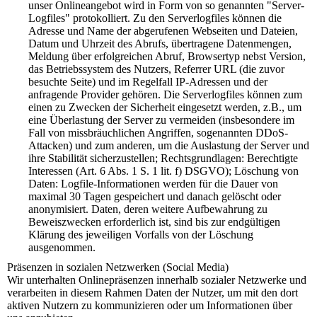
unser Onlineangebot wird in Form von so genannten "Server-
Logfiles" protokolliert. Zu den Serverlogfiles können die
Adresse und Name der abgerufenen Webseiten und Dateien,
Datum und Uhrzeit des Abrufs, übertragene Datenmengen,
Meldung über erfolgreichen Abruf, Browsertyp nebst Version,
das Betriebssystem des Nutzers, Referrer URL (die zuvor
besuchte Seite) und im Regelfall IP-Adressen und der
anfragende Provider gehören. Die Serverlogfiles können zum
einen zu Zwecken der Sicherheit eingesetzt werden, z.B., um
eine Überlastung der Server zu vermeiden (insbesondere im
Fall von missbräuchlichen Angriffen, sogenannten DDoS-
Attacken) und zum anderen, um die Auslastung der Server und
ihre Stabilität sicherzustellen; Rechtsgrundlagen: Berechtigte
Interessen (Art. 6 Abs. 1 S. 1 lit. f) DSGVO); Löschung von
Daten: Logfile-Informationen werden für die Dauer von
maximal 30 Tagen gespeichert und danach gelöscht oder
anonymisiert. Daten, deren weitere Aufbewahrung zu
Beweiszwecken erforderlich ist, sind bis zur endgültigen
Klärung des jeweiligen Vorfalls von der Löschung
ausgenommen.
Präsenzen in sozialen Netzwerken (Social Media)
Wir unterhalten Onlinepräsenzen innerhalb sozialer Netzwerke und
verarbeiten in diesem Rahmen Daten der Nutzer, um mit den dort
aktiven Nutzern zu kommunizieren oder um Informationen über